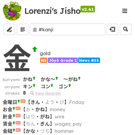
Lorenzi's Jisho
v2.61
部
金
gold
N5
Jōyō Grade 1
News #53
かね
かな～
～がね
kun'yomi:
キン
コン
ゴン
on'yomi:
8
strokes:
View diagram
金曜日
【
きん
・
よう
・
び
】
Friday
N5
お金
【
お
・
かね
】
money
N5
針金
【
はり
・
がね
】
wire
N2
賃金
【
ちん
・
ぎん
】
wages; pay
N1
金槌
【
かな
・
づち
】
hammer
N1