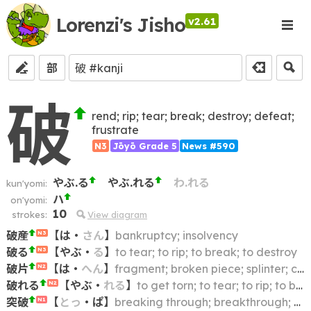
Lorenzi's Jisho
v2.61
部
破
rend; rip; tear; break; destroy; defeat;
frustrate
N3
Jōyō Grade 5
News #590
やぶ.る
やぶ.れる
わ.れる
kun'yomi:
ハ
on'yomi:
10
strokes:
View diagram
破産
【
は
・
さん
】
bankruptcy; insolvency
N3
破る
【
やぶ
・
る
】
to tear; to rip; to break; to destroy
N3
破片
【
は
・
へん
】
fragment; broken piece; splinter; chip; shard
N2
破れる
【
やぶ
・
れる
】
to get torn; to tear; to rip; to break; to wear out
N2
突破
【
とっ
・
ぱ
】
breaking through; breakthrough; penetration
N1