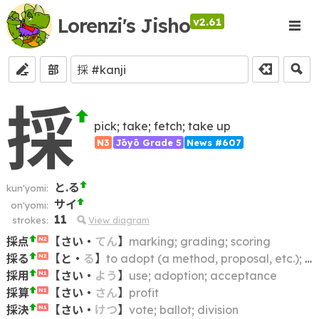
Lorenzi's Jisho
v2.61
部
採
pick; take; fetch; take up
N3
Jōyō Grade 5
News #607
と.る
kun'yomi:
サイ
on'yomi:
11
strokes:
View diagram
採点
【
さい
・
てん
】
marking; grading; scoring
N2
採る
【
と
・
る
】
to adopt (a method, proposal, etc.); to take (a measure, course of action, etc.); to decide on
N2
採用
【
さい
・
よう
】
use; adoption; acceptance
N1
採算
【
さい
・
さん
】
profit
N1
採決
【
さい
・
けつ
】
vote; ballot; division
N1